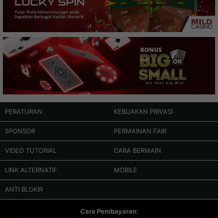
PERATURAN
KEBIJAKAN PRIVASI
SPONSOR
PERMAINAN FAIR
VIDEO TUTORIAL
CARA BERMAIN
LINK ALTERNATIF
MOBILE
ANTI BLOKIR
Cara Pembayaran: