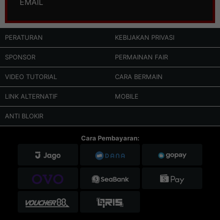
EMAIL
PERATURAN
KEBIJAKAN PRIVASI
SPONSOR
PERMAINAN FAIR
VIDEO TUTORIAL
CARA BERMAIN
LINK ALTERNATIF
MOBILE
ANTI BLOKIR
Cara Pembayaran: